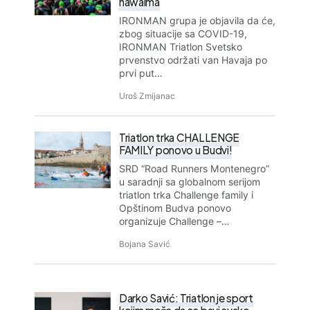
hawaima
IRONMAN grupa je objavila da će,
zbog situacije sa COVID-19,
IRONMAN Triatlon Svetsko
prvenstvo održati van Havaja po
prvi put…
Uroš Zmijanac
Triatlon trka CHALLENGE
FAMILY ponovo u Budvi!
SRD “Road Runners Montenegro”
u saradnji sa globalnom serijom
triatlon trka Challenge family i
Opštinom Budva ponovo
organizuje Challenge –…
Bojana Savić
Darko Savić: Triatlon je sport