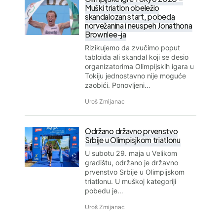
Muški triatlon obeležio
skandalozan start, pobeda
norvežanina i neuspeh Jonathona
Brownlee-ja
Rizikujemo da zvučimo poput
tabloida ali skandal koji se desio
organizatorima Olimpijskih igara u
Tokiju jednostavno nije moguće
zaobići. Ponovljeni…
Uroš Zmijanac
Održano državno prvenstvo
Srbije u Olimpisjkom triatlonu
U subotu 29. maja u Velikom
gradištu, održano je državno
prvenstvo Srbije u Olimpijskom
triatlonu. U muškoj kategoriji
pobedu je…
Uroš Zmijanac