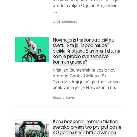
predstavaljao Ognjen Stojanović
i…
Uroš Zmijanac
Novi najbrži triatlonski bicikl na
svetu. Šta je “ispod haube”
bicikla Kristijana Blummenfelta na
kom je probio sve zamislive
Ironman granice?
Kristijan Blumenfelt je vozio novi
prototip Cadex bicikla u St
Džordžu, koji je očigledno ispunio
očekivanja jer je Norvežanin na…
Bojana Savić
Kona bez kone! Ironman triatlon
svetsko prvenstvo prvi put posle
40 godina neće biti održano na