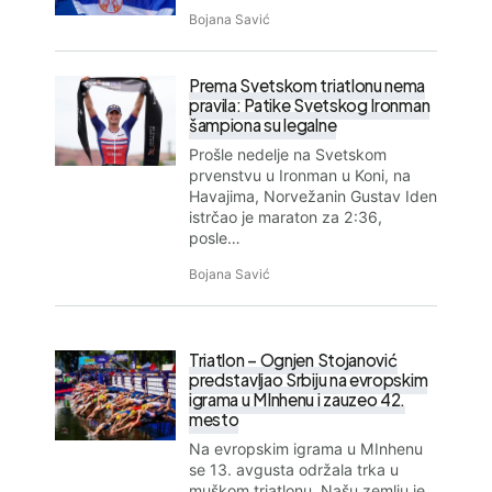
Bojana Savić
Prema Svetskom triatlonu nema
pravila: Patike Svetskog Ironman
šampiona su legalne
Prošle nedelje na Svetskom
prvenstvu u Ironman u Koni, na
Havajima, Norvežanin Gustav Iden
istrčao je maraton za 2:36,
posle…
Bojana Savić
Triatlon – Ognjen Stojanović
predstavljao Srbiju na evropskim
igrama u MInhenu i zauzeo 42.
mesto
Na evropskim igrama u MInhenu
se 13. avgusta održala trka u
muškom triatlonu. Našu zemlju je