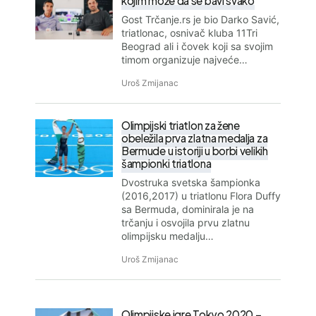
kojim može da se bavi svako
Gost Trčanje.rs je bio Darko Savić,
triatlonac, osnivač kluba 11Tri
Beograd ali i čovek koji sa svojim
timom organizuje najveće…
Uroš Zmijanac
Olimpijski triatlon za žene
obeležila prva zlatna medalja za
Bermude u istoriji u borbi velikih
šampionki triatlona
Dvostruka svetska šampionka
(2016,2017) u triatlonu Flora Duffy
sa Bermuda, dominirala je na
trčanju i osvojila prvu zlatnu
olimpijsku medalju…
Uroš Zmijanac
Olimpijske igre Tokyo 2020 –