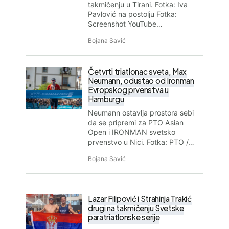
takmičenju u Tirani. Fotka: Iva
Pavlović na postolju Fotka:
Screenshot YouTube…
Bojana Savić
Četvrti triatlonac sveta, Max
Neumann, odustao od Ironman
Evropskog prvenstva u
Hamburgu
Neumann ostavlja prostora sebi
da se pripremi za PTO Asian
Open i IRONMAN svetsko
prvenstvo u Nici. Fotka: PTO /…
Bojana Savić
Lazar Filipović i Strahinja Trakić
drugi na takmičenju Svetske
paratriatlonske serije