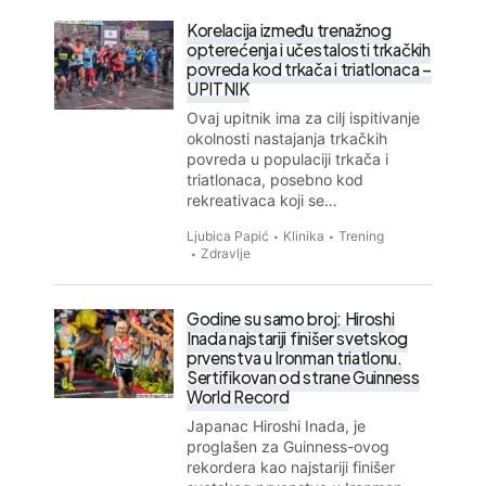
Korelacija između trenažnog
opterećenja i učestalosti trkačkih
povreda kod trkača i triatlonaca –
UPITNIK
Ovaj upitnik ima za cilj ispitivanje
okolnosti nastajanja trkačkih
povreda u populaciji trkača i
triatlonaca, posebno kod
rekreativaca koji se…
Ljubica Papić
Klinika
Trening
Zdravlje
Godine su samo broj: Hiroshi
Inada najstariji finišer svetskog
prvenstva u Ironman triatlonu.
Sertifikovan od strane Guinness
World Record
Japanac Hiroshi Inada, je
proglašen za Guinness-ovog
rekordera kao najstariji finišer