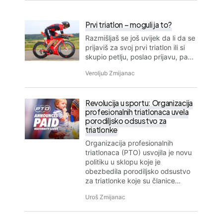
Prvi triatlon – moguli ja to?
Razmišljaš se još uvijek da li da se
prijaviš za svoj prvi triatlon ili si
skupio petlju, poslao prijavu, pa…
Veroljub Zmijanac
Revolucija u sportu: Organizacija
profesionalnih triatlonaca uvela
porodiljsko odsustvo za
triatlonke
Organizacija profesionalnih
triatlonaca (PTO) usvojila je novu
politiku u sklopu koje je
obezbedila porodiljsko odsustvo
za triatlonke koje su članice…
Uroš Zmijanac