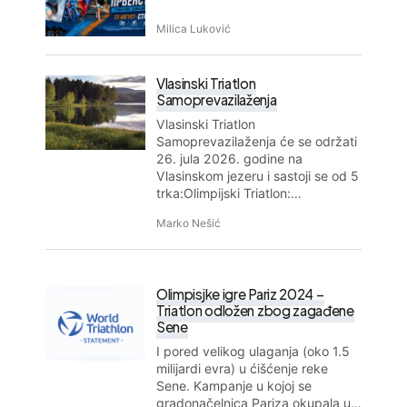
Milica Luković
Vlasinski Triatlon
Samoprevazilaženja
Vlasinski Triatlon
Samoprevazilaženja će se održati
26. jula 2026. godine na
Vlasinskom jezeru i sastoji se od 5
trka:Olimpijski Triatlon:…
Marko Nešić
Olimpisjke igre Pariz 2024 –
Triatlon odložen zbog zagađene
Sene
I pored velikog ulaganja (oko 1.5
milijardi evra) u ćišćenje reke
Sene. Kampanje u kojoj se
gradonačelnica Pariza okupala u…