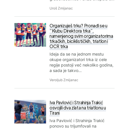
Uroš Zmijanac
Organizuješ trku? Pronađi se u
“Klubu Direktora trka”,
namenjenog svim organizatorima
trkačkih, biciklističkih, triatlon i
OCR trka
Ideja da se na jednom mestu
okupe organizatori trka iz cele
regije postoji već nekoliko godina,
a sada je takvo…
Veroljub Zmijanac
Iva Pavlović i Strahinja Trakić
osvojili dva zlata na triatlonu u
Tirani
Iva Pavlović i Strahinja Trakić
ponovo su trijumfovali na