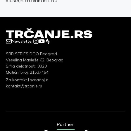
mesečno u tvom Inboxu.
Newsletter
SBR SERIES DOO Beograd
Veselina Masleše 62, Beograd
Šifra delatnosti: 9329
Matični broj: 21537454
Za kontakt i saradnju:
kontakt@trcanje.rs
Partneri