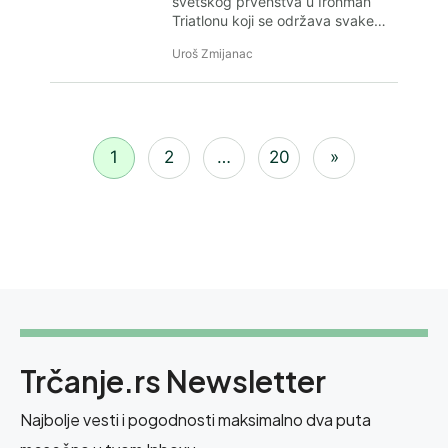
svetskog prvenstva u Ironman
Triatlonu koji se održava svake…
Uroš Zmijanac
1
2
…
20
»
Trčanje.rs Newsletter
Najbolje vesti i pogodnosti maksimalno dva puta