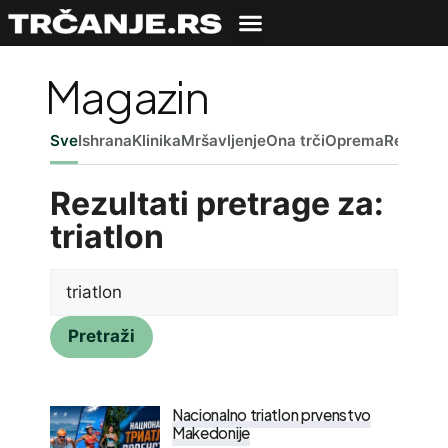
Magazin
Sve
Ishrana
Klinika
Mršavljenje
Ona trči
Oprema
Reč ured
Rezultati pretrage za:
triatlon
Pretraži
Nacionalno triatlon prvenstvo
Makedonije