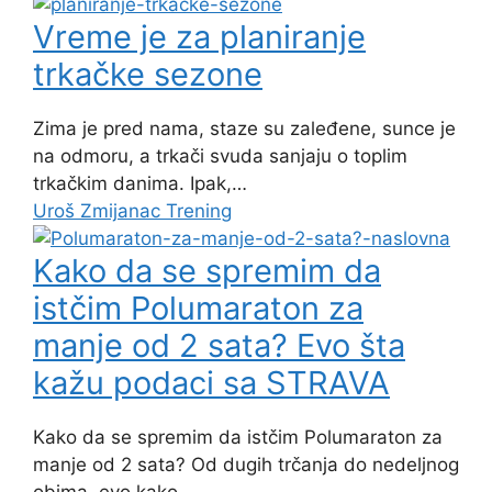
Vreme je za planiranje
trkačke sezone
Zima je pred nama, staze su zaleđene, sunce je
na odmoru, a trkači svuda sanjaju o toplim
trkačkim danima. Ipak,…
Uroš Zmijanac
Trening
Kako da se spremim da
istčim Polumaraton za
manje od 2 sata? Evo šta
kažu podaci sa STRAVA
Kako da se spremim da istčim Polumaraton za
manje od 2 sata? Od dugih trčanja do nedeljnog