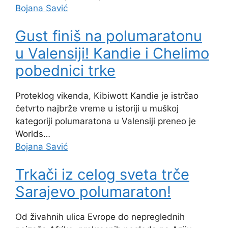
Bojana Savić
Gust finiš na polumaratonu
u Valensiji! Kandie i Chelimo
pobednici trke
Proteklog vikenda, Kibiwott Kandie je istrčao
četvrto najbrže vreme u istoriji u muškoj
kategoriji polumaratona u Valensiji preneo je
Worlds…
Bojana Savić
Trkači iz celog sveta trče
Sarajevo polumaraton!
Od živahnih ulica Evrope do nepreglednih