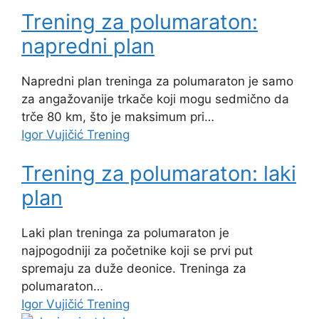
Trening za polumaraton:
napredni plan
Napredni plan treninga za polumaraton je samo
za angažovanije trkače koji mogu sedmično da
trče 80 km, što je maksimum pri…
Igor Vujičić
Trening
Trening za polumaraton: laki
plan
Laki plan treninga za polumaraton je
najpogodniji za početnike koji se prvi put
spremaju za duže deonice. Treninga za
polumaraton…
Igor Vujičić
Trening