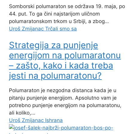
Somborski polumaraton se održava 19. maja, po
44. put. To ga čini najstarijom uličnom
polumaratonskom trkom u Srbiji, a zbog…
Uroš Zmijanac
Trčali smo sa
Strategija za punjenje
energijom na polumaratonu
– zašto, kako i kada treba
jesti na polumaratonu?
Polumaraton je nezgodna distanca kada je u
pitanju punjenje energijom. Apsolutno vam je
potrebno punjenje energijom na polumaratonu,
ali koliko,…
Uroš Zmijanac
Ishrana