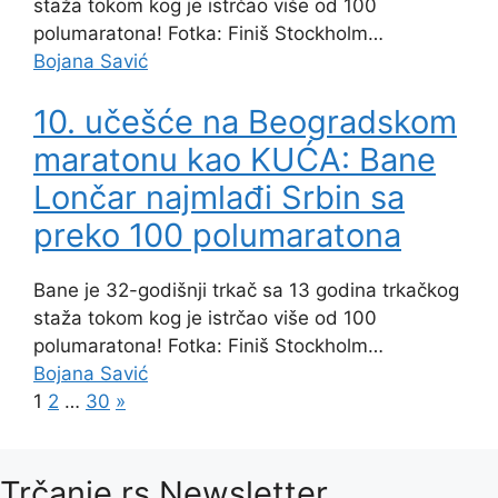
staža tokom kog je istrčao više od 100
polumaratona! Fotka: Finiš Stockholm…
Bojana Savić
10. učešće na Beogradskom
maratonu kao KUĆA: Bane
Lončar najmlađi Srbin sa
preko 100 polumaratona
Bane je 32-godišnji trkač sa 13 godina trkačkog
staža tokom kog je istrčao više od 100
polumaratona! Fotka: Finiš Stockholm…
Bojana Savić
1
2
…
30
»
Trčanje.rs Newsletter