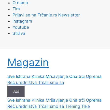
O nama
Tim
Prijavi se na Trčanje.rs Newsletter
Instagram
Youtube
Strava
Magazin
Sve
Ishrana
Klinika
Mršavljenje
Ona trči
Oprema
Reč uredništva
Trčali smo sa
Još
Sve
Ishrana
Klinika
Mršavljenje
Ona trči
Oprema
Reč uredništva
Trčali smo sa
Trening
Trke