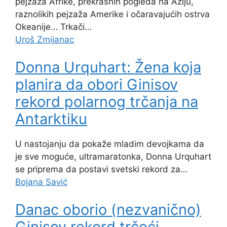
pejzaža Afrike, prekrasnih pogleda na Aziju,
raznolikih pejzaža Amerike i očaravajućih ostrva
Okeanije… Trkači…
Uroš Zmijanac
Donna Urquhart: Žena koja
planira da obori Ginisov
rekord polarnog trčanja na
Antarktiku
U nastojanju da pokaže mladim devojkama da
je sve moguće, ultramaratonka, Donna Urquhart
se priprema da postavi svetski rekord za…
Bojana Savić
Danac oborio (nezvanično)
Ginisov rekord trčeći