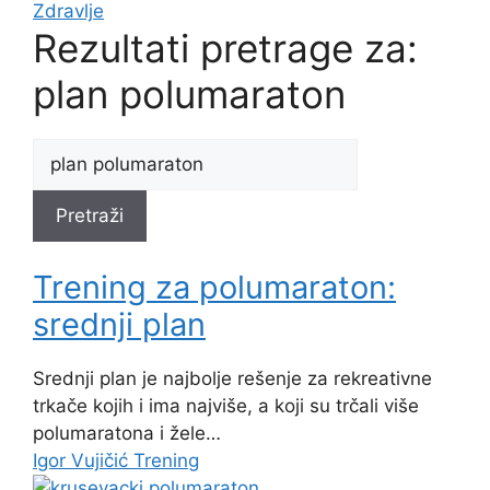
Zdravlje
Rezultati pretrage za:
plan polumaraton
Pretraži
Trening za polumaraton:
srednji plan
Srednji plan je najbolje rešenje za rekreativne
trkače kojih i ima najviše, a koji su trčali više
polumaratona i žele…
Igor Vujičić
Trening