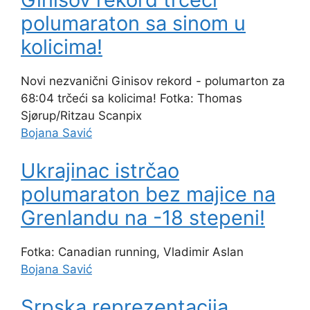
polumaraton sa sinom u
kolicima!
Novi nezvanični Ginisov rekord - polumarton za
68:04 trčeći sa kolicima! Fotka: Thomas
Sjørup/Ritzau Scanpix
Bojana Savić
Ukrajinac istrčao
polumaraton bez majice na
Grenlandu na -18 stepeni!
Fotka: Canadian running, Vladimir Aslan
Bojana Savić
Srpska reprezentacija