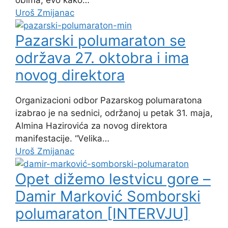
obima, evo kako…
Uroš Zmijanac
Pazarski polumaraton se
održava 27. oktobra i ima
novog direktora
Organizacioni odbor Pazarskog polumaratona
izabrao je na sednici, održanoj u petak 31. maja,
Almina Hazirovića za novog direktora
manifestacije. “Velika…
Uroš Zmijanac
Opet dižemo lestvicu gore –
Damir Marković Somborski
polumaraton [INTERVJU]