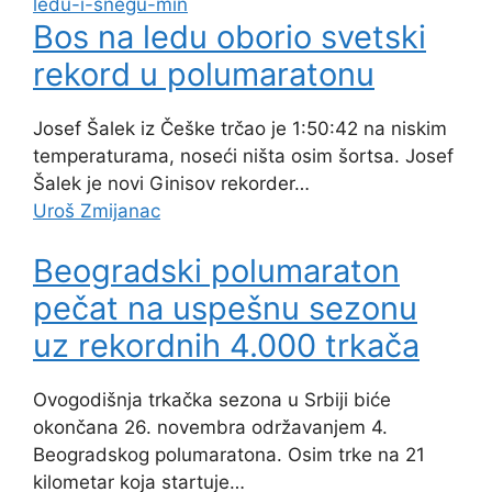
Bos na ledu oborio svetski
rekord u polumaratonu
Josef Šalek iz Češke trčao je 1:50:42 na niskim
temperaturama, noseći ništa osim šortsa. Josef
Šalek je novi Ginisov rekorder…
Uroš Zmijanac
Beogradski polumaraton
pečat na uspešnu sezonu
uz rekordnih 4.000 trkača
Ovogodišnja trkačka sezona u Srbiji biće
okončana 26. novembra održavanjem 4.
Beogradskog polumaratona. Osim trke na 21
kilometar koja startuje…