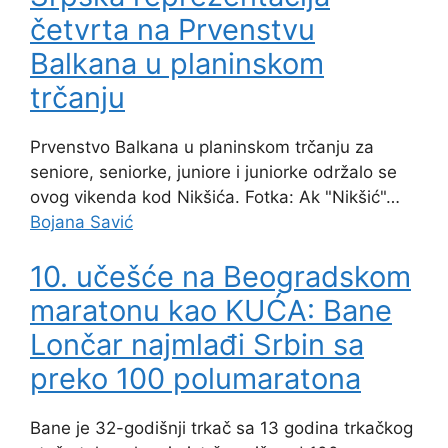
četvrta na Prvenstvu
Balkana u planinskom
trčanju
Prvenstvo Balkana u planinskom trčanju za
seniore, seniorke, juniore i juniorke održalo se
ovog vikenda kod Nikšića. Fotka: Ak "Nikšić"…
Bojana Savić
10. učešće na Beogradskom
maratonu kao KUĆA: Bane
Lončar najmlađi Srbin sa
preko 100 polumaratona
Bane je 32-godišnji trkač sa 13 godina trkačkog