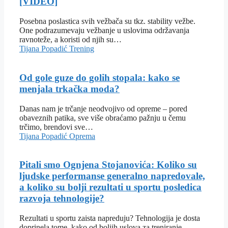
[VIDEO]
Posebna poslastica svih vežbača su tkz. stability vežbe.
One podrazumevaju vežbanje u uslovima održavanja
ravnoteže, a koristi od njih su…
Tijana Popadić
Trening
Od gole guze do golih stopala: kako se
menjala trkačka moda?
Danas nam je trčanje neodvojivo od opreme – pored
obaveznih patika, sve više obraćamo pažnju u čemu
trčimo, brendovi sve…
Tijana Popadić
Oprema
Pitali smo Ognjena Stojanovića: Koliko su
ljudske performanse generalno napredovale,
a koliko su bolji rezultati u sportu posledica
razvoja tehnologije?
Rezultati u sportu zaista napreduju? Tehnologija je dosta
doprinela tome, kako od boljih uslova za treniranje,