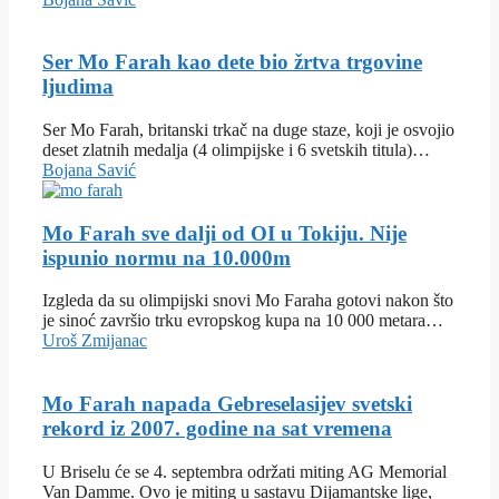
Ser Mo Farah kao dete bio žrtva trgovine
ljudima
Ser Mo Farah, britanski trkač na duge staze, koji je osvojio
deset zlatnih medalja (4 olimpijske i 6 svetskih titula)…
Bojana Savić
Mo Farah sve dalji od OI u Tokiju. Nije
ispunio normu na 10.000m
Izgleda da su olimpijski snovi Mo Faraha gotovi nakon što
je sinoć završio trku evropskog kupa na 10 000 metara…
Uroš Zmijanac
Mo Farah napada Gebreselasijev svetski
rekord iz 2007. godine na sat vremena
U Briselu će se 4. septembra održati miting AG Memorial
Van Damme. Ovo je miting u sastavu Dijamantske lige,