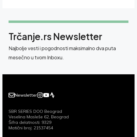
Trčanje.rs Newsletter
Najbolje vesti i pogodnosti maksimalno dva puta
mesečno u tvom Inboxu.
Newsletter
SBR SERIES DOO Beograd
Veselina Masleše 62, Beograd
Šifra delatnosti: 9329
Matični broj: 21537454