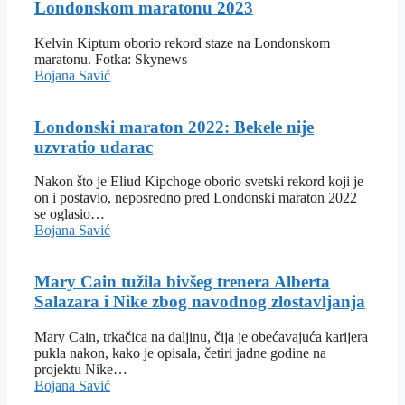
Londonskom maratonu 2023
Kelvin Kiptum oborio rekord staze na Londonskom
maratonu. Fotka: Skynews
Bojana Savić
Londonski maraton 2022: Bekele nije
uzvratio udarac
Nakon što je Eliud Kipchoge oborio svetski rekord koji je
on i postavio, neposredno pred Londonski maraton 2022
se oglasio…
Bojana Savić
Mary Cain tužila bivšeg trenera Alberta
Salazara i Nike zbog navodnog zlostavljanja
Mary Cain, trkačica na daljinu, čija je obećavajuća karijera
pukla nakon, kako je opisala, četiri jadne godine na
projektu Nike…
Bojana Savić