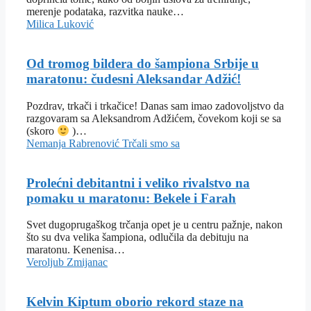
merenje podataka, razvitka nauke…
Milica Luković
Od tromog bildera do šampiona Srbije u
maratonu: čudesni Aleksandar Adžić!
Pozdrav, trkači i trkačice! Danas sam imao zadovoljstvo da
razgovaram sa Aleksandrom Adžićem, čovekom koji se sa
(skoro
)…
Nemanja Rabrenović
Trčali smo sa
Prolećni debitantni i veliko rivalstvo na
pomaku u maratonu: Bekele i Farah
Svet dugoprugaškog trčanja opet je u centru pažnje, nakon
što su dva velika šampiona, odlučila da debituju na
maratonu. Kenenisa…
Veroljub Zmijanac
Kelvin Kiptum oborio rekord staze na