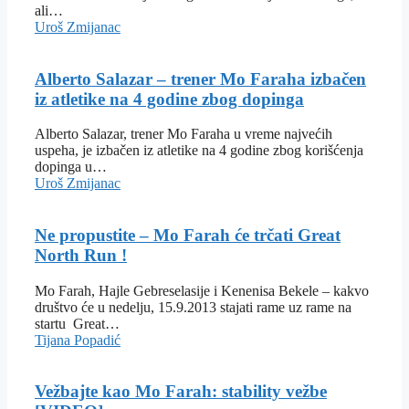
ali…
Uroš Zmijanac
Alberto Salazar – trener Mo Faraha izbačen
iz atletike na 4 godine zbog dopinga
Alberto Salazar, trener Mo Faraha u vreme najvećih
uspeha, je izbačen iz atletike na 4 godine zbog korišćenja
dopinga u…
Uroš Zmijanac
Ne propustite – Mo Farah će trčati Great
North Run !
Mo Farah, Hajle Gebreselasije i Kenenisa Bekele – kakvo
društvo će u nedelju, 15.9.2013 stajati rame uz rame na
startu Great…
Tijana Popadić
Vežbajte kao Mo Farah: stability vežbe