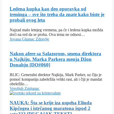
Ledena kupka kao deo oporavka od
treninga – sve što treba da znate kako biste je
probali ovog leta
Najzad malo letnjeg vremena, pa će i ledena kupka možda
doći na red da se proba. Ova tema ne odnosi…
Jovana Glumac
Zdravlje
Nakon afere sa Salazorom, smena direktora
u Najkiju. Marka Parkera menja Džon
Donahju [DO#060]
BLIC: Generalni direktor Najkija, Mark Parker, uz čiju je
pomoć kompanija zabeležila veliki rast, ali i čiji je mandat
obeležilo…
Veroljub Zmijanac
NAUKA: Šta se krije iza uspeha Eliuda
Kipčogea i istrčanog maratona ispod 2
sata??? [DUGAčAK TEKST]