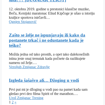
12. oktobra 2019. godine u prestonici klasične muzike,
Beču, Kenijski maratonac Eliud Kipčoge je ušao u istoriju
kraljice sportova istrčavši…
Ognjen Stojanović
Zašto se želje ne ispunjavaju ili kako da
postanete trkač i ne odustanete kada je
teško?
Možda jedna od tako prostih, a opet tako dalekosežnih
istina jeste onaj trenutak kada počnete da razlikujete
nameru od želje.…
Veroljub Zmijanac
Zdravlje
Izgleda šašašvo ali… Džoging u vodi
Prvi put mi je džoging u vodi pao na pamet kada sam
gledao prvi deo filma Spirit of the marathon.…
Uroš Zmijanac
Trening
1
2
»