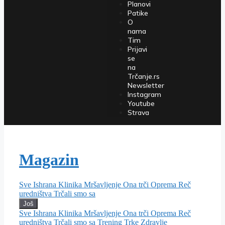
Planovi
Patike
O
nama
Tim
Prijavi
se
na
Trčanje.rs
Newsletter
Instagram
Youtube
Strava
Magazin
Sve
Ishrana
Klinika
Mršavljenje
Ona trči
Oprema
Reč
uredništva
Trčali smo sa
Još
Sve
Ishrana
Klinika
Mršavljenje
Ona trči
Oprema
Reč
uredništva
Trčali smo sa
Trening
Trke
Zdravlje