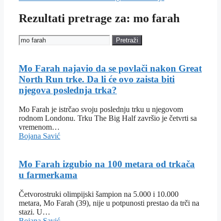
Rezultati pretrage za: mo farah
Pretraži
Mo Farah najavio da se povlači nakon Great
North Run trke. Da li će ovo zaista biti
njegova poslednja trka?
Mo Farah je istrčao svoju poslednju trku u njegovom
rodnom Londonu. Trku The Big Half završio je četvrti sa
vremenom…
Bojana Savić
Mo Farah izgubio na 100 metara od trkača
u farmerkama
Četvorostruki olimpijski šampion na 5.000 i 10.000
metara, Mo Farah (39), nije u potpunosti prestao da trči na
stazi. U…
Bojana Savić