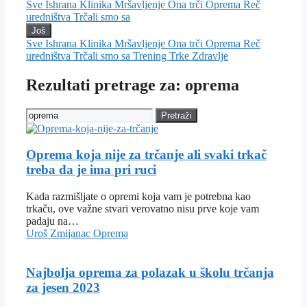
Sve
Ishrana
Klinika
Mršavljenje
Ona trči
Oprema
Reč
uredništva
Trčali smo sa
Još
Sve
Ishrana
Klinika
Mršavljenje
Ona trči
Oprema
Reč
uredništva
Trčali smo sa
Trening
Trke
Zdravlje
Rezultati pretrage za: oprema
Pretraži
Oprema koja nije za trčanje ali svaki trkač
treba da je ima pri ruci
Kada razmišljate o opremi koja vam je potrebna kao
trkaču, ove važne stvari verovatno nisu prve koje vam
padaju na…
Uroš Zmijanac
Oprema
Najbolja oprema za polazak u školu trčanja
za jesen 2023