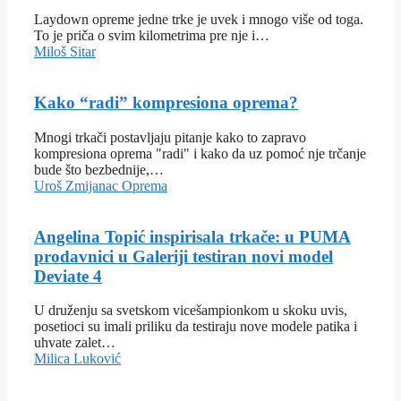
Laydown opreme jedne trke je uvek i mnogo više od toga.
To je priča o svim kilometrima pre nje i…
Miloš Sitar
Kako “radi” kompresiona oprema?
Mnogi trkači postavljaju pitanje kako to zapravo
kompresiona oprema "radi" i kako da uz pomoć nje trčanje
bude što bezbednije,…
Uroš Zmijanac
Oprema
Angelina Topić inspirisala trkače: u PUMA
prodavnici u Galeriji testiran novi model
Deviate 4
U druženju sa svetskom vicešampionkom u skoku uvis,
posetioci su imali priliku da testiraju nove modele patika i
uhvate zalet…
Milica Luković