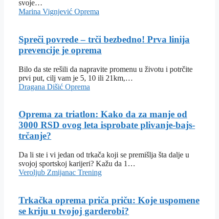
svoje…
Marina Vignjević
Oprema
Spreči povrede – trči bezbedno! Prva linija
prevencije je oprema
Bilo da ste rešili da napravite promenu u životu i potrčite
prvi put, cilj vam je 5, 10 ili 21km,…
Dragana Dišić
Oprema
Oprema za triatlon: Kako da za manje od
3000 RSD ovog leta isprobate plivanje-bajs-
trčanje?
Da li ste i vi jedan od trkača koji se premišlja šta dalje u
svojoj sportskoj karijeri? Kažu da 1…
Veroljub Zmijanac
Trening
Trkačka oprema priča priču: Koje uspomene
se kriju u tvojoj garderobi?