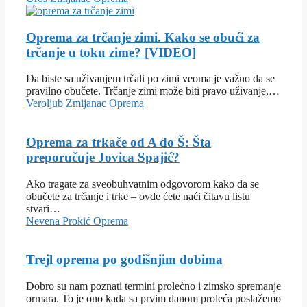
Oprema za trčanje zimi. Kako se obući za
trčanje u toku zime? [VIDEO]
Da biste sa uživanjem trčali po zimi veoma je važno da se
pravilno obučete. Trčanje zimi može biti pravo uživanje,…
Veroljub Zmijanac
Oprema
Oprema za trkače od A do Š: Šta
preporučuje Jovica Spajić?
Ako tragate za sveobuhvatnim odgovorom kako da se
obučete za trčanje i trke – ovde ćete naći čitavu listu
stvari…
Nevena Prokić
Oprema
Trejl oprema po godišnjim dobima
Dobro su nam poznati termini prolećno i zimsko spremanje
ormara. To je ono kada sa prvim danom proleća poslažemo