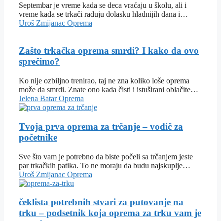
Septembar je vreme kada se deca vraćaju u školu, ali i
vreme kada se trkači raduju dolasku hladnijih dana i…
Uroš Zmijanac
Oprema
Zašto trkačka oprema smrdi? I kako da ovo
sprečimo?
Ko nije ozbiljno trenirao, taj ne zna koliko loše oprema
može da smrdi. Znate ono kada čisti i istuširani oblačite…
Jelena Batar
Oprema
Tvoja prva oprema za trčanje – vodič za
početnike
Sve što vam je potrebno da biste počeli sa trčanjem jeste
par trkačkih patika. To ne moraju da budu najskuplje…
Uroš Zmijanac
Oprema
čeklista potrebnih stvari za putovanje na
trku – podsetnik koja oprema za trku vam je