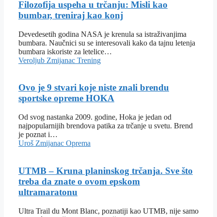
Filozofija uspeha u trčanju: Misli kao
bumbar, treniraj kao konj
Devedesetih godina NASA je krenula sa istraživanjima
bumbara. Naučnici su se interesovali kako da tajnu letenja
bumbara iskoriste za letelice…
Veroljub Zmijanac
Trening
Ovo je 9 stvari koje niste znali brendu
sportske opreme HOKA
Od svog nastanka 2009. godine, Hoka je jedan od
najpopularnijih brendova patika za trčanje u svetu. Brend
je poznat i…
Uroš Zmijanac
Oprema
UTMB – Kruna planinskog trčanja. Sve što
treba da znate o ovom epskom
ultramaratonu
Ultra Trail du Mont Blanc, poznatiji kao UTMB, nije samo