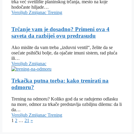
trka već svetilište planinskog trčanja, mesto na koje
hodočaste hiljade…
Veroljub Zmijanac
Trening
Trčanje vam je dosadno? Primeni ova 4
saveta da razbiješ ovu predrasudu
Ako mislite da vam treba „izduvni ventil“, želite da se
osećate psihički bolje, da ojačate imuni sistem, rad pluća
ili…
Veroljub Zmijanac
Trkačka putna torba: kako trenirati na
odmoru?
Trening na odmoru? Koliko god da se radujemo odlasku
na more, odmor za trkače predstavlja ozbiljnu dilemu: da li
da…
Veroljub Zmijanac
Trening
1
2
…
21
»