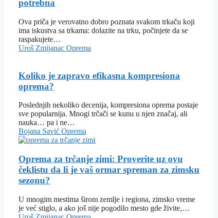
potrebna
Ova priča je verovatno dobro poznata svakom trkaču koji
ima iskustva sa trkama: dolazite na trku, počinjete da se
raspakujete…
Uroš Zmijanac
Oprema
Koliko je zapravo efikasna kompresiona
oprema?
Poslednjih nekoliko decenija, kompresiona oprema postaje
sve popularnija. Mnogi trčači se kunu u njen značaj, ali
nauka… pa i ne…
Bojana Savić
Oprema
Oprema za trčanje zimi: Proverite uz ovu
čeklistu da li je vaš ormar spreman za zimsku
sezonu?
U mnogim mestima širom zemlje i regiona, zimsko vreme
je već stiglo, a ako još nije pogodilo mesto gde živite,…
Uroš Zmijanac
Oprema